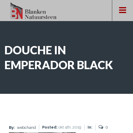
DOUCHE IN
EMPERADOR BLACK
Posted:
okt 4th, 2019
In:
0
By:
webchand