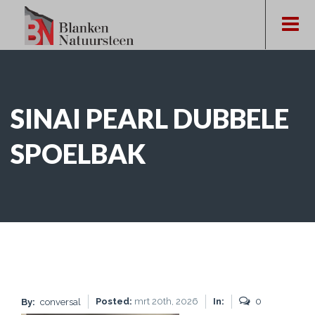
SINAI PEARL DUBBELE
SPOELBAK
Posted:
mrt 20th, 2026
In:
0
By:
conversal