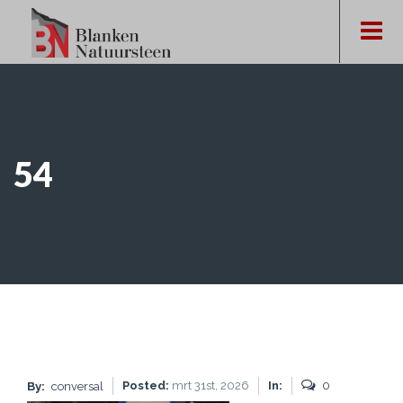
54
Posted:
mrt 31st, 2026
In:
0
By:
conversal