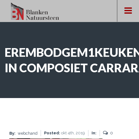
EREMBODGEM1KEUKE
IN COMPOSIET CARRA
Posted:
okt 4th, 2019
In:
0
By:
webchand