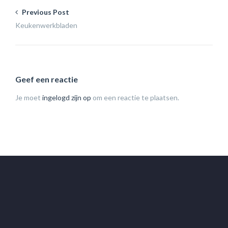
Previous Post
Keukenwerkbladen
Geef een reactie
Je moet
ingelogd zijn op
om een reactie te plaatsen.