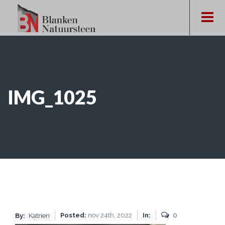
IMG_1025
Posted:
nov 24th, 2022
In:
0
By:
Katrien