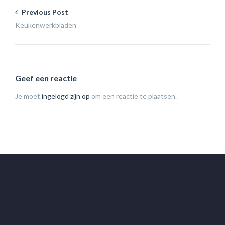
Previous Post
Keukenwerkbladen
Geef een reactie
Je moet
ingelogd zijn op
om een reactie te plaatsen.