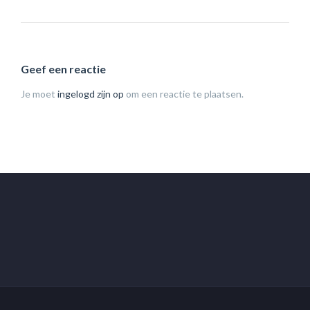
Geef een reactie
Je moet
ingelogd zijn op
om een reactie te plaatsen.