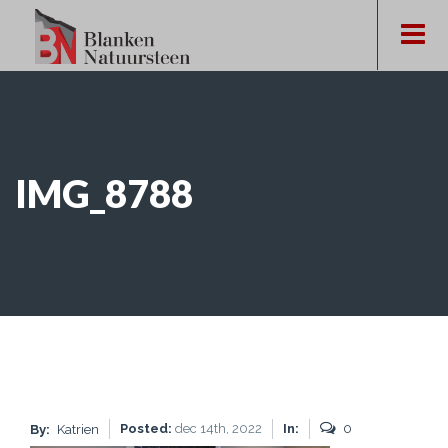
IMG_8788
Posted:
dec 14th, 2022
In:
0
By:
Katrien