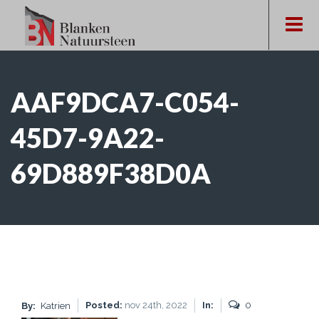
AAF9DCA7-C054-
45D7-9A22-
69D889F38D0A
Posted:
nov 24th, 2022
In:
0
By:
Katrien