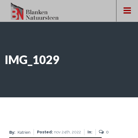
IMG_1029
Posted:
nov 24th, 2022
In:
0
By:
Katrien