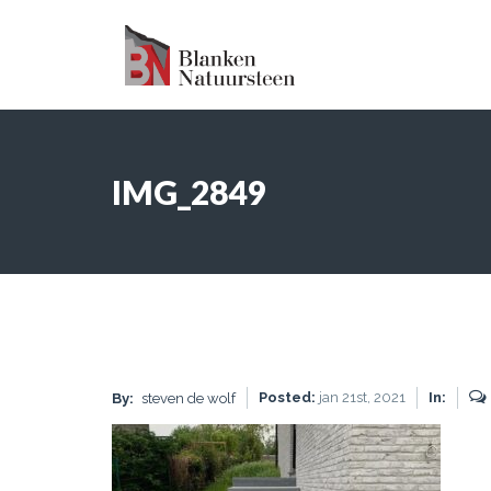
IMG_2849
Posted:
jan 21st, 2021
In:
By:
steven de wolf