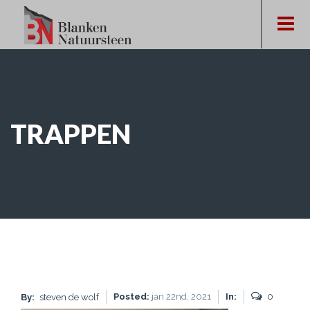
TRAPPEN
Posted:
jan 22nd, 2021
In:
0
By:
steven de wolf